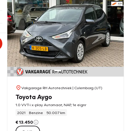
Vakgarage RH Autotechniek
| Culemborg (UT)
Toyota Aygo
1.0 VVT-i x-play Automaat, NAP, 1e eignr
2021
Benzine
50.007 km
€ 13.450