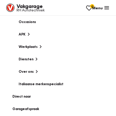
Vakgarage
0
Menu
RH Autotechniek
Occasions
APK
Werkplaats
Diensten
Over ons
Italiaanse merkenspecialist
Direct naar
Garageafspraak