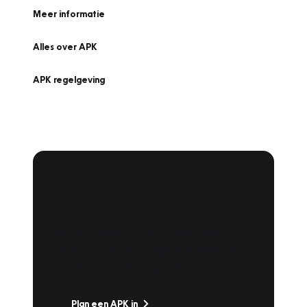
Meer informatie
Alles over APK
APK regelgeving
APK Keuring bij
Vakgarage!
Is het weer tijd voor de jaarlijkse APK? Ga
snel naar Vakgarage bij u in de buurt, en ga
zonder zorgen de weg op!
Plan een APK in