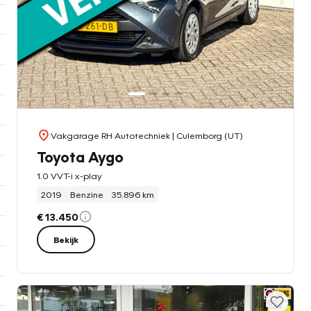
Vakgarage RH Autotechniek
| Culemborg (UT)
Toyota Aygo
1.0 VVT-i x-play
2019
Benzine
35.896 km
€ 13.450
Bekijk