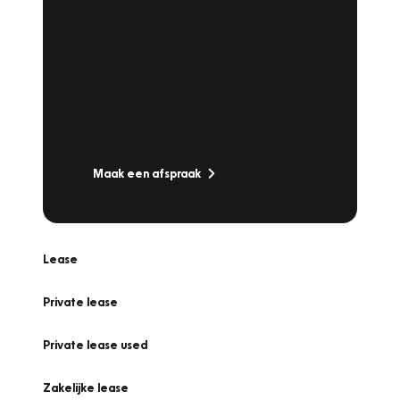
Plan een
Werkplaatsafspraak
Is uw auto toe aan Onderhoud,
Bandenwissel of een Vakantiecheck? Plan
online een afspraak!
Maak een afspraak
Lease
Private lease
Private lease used
Zakelijke lease