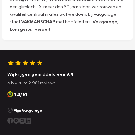
een glimlach. Al meer dan 30 jaar staan vertrouwen en
kwaliteit centraal in alles wat we doen. Bij Vakgarage
staat
VAKMANSCHAP
met hoofdletters.
Vakgarage,
kom gerust verder!
Wij krijgen gemiddeld een 9.4
o.b.v. ruim 2.981 reviews
9.4/10
Mijn Vakgarage