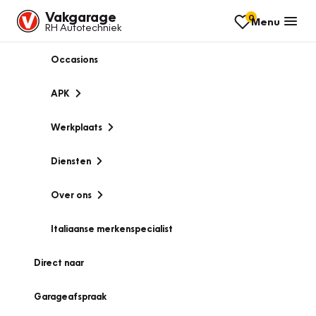
Vakgarage
0
Menu
RH Autotechniek
Occasions
APK
Werkplaats
Diensten
Over ons
Italiaanse merkenspecialist
Direct naar
Garageafspraak