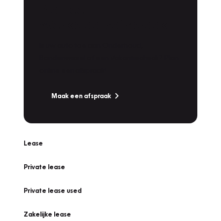
Plan een
Werkplaatsafspraak
Is uw auto toe aan Onderhoud,
Bandenwissel of een Vakantiecheck? Plan
online een afspraak!
Maak een afspraak
Lease
Private lease
Private lease used
Zakelijke lease