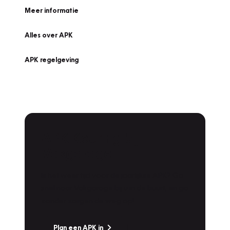
Meer informatie
Alles over APK
APK regelgeving
APK Keuring bij
Vakgarage!
Is het weer tijd voor de jaarlijkse APK? Ga
snel naar Vakgarage bij u in de buurt, en ga
zonder zorgen de weg op!
Plan een APK in