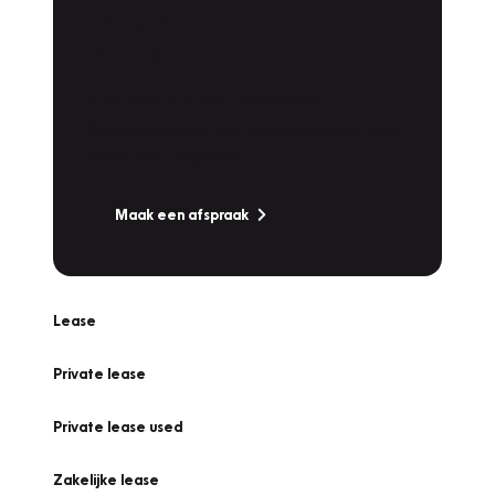
Plan een
Werkplaatsafspraak
Is uw auto toe aan Onderhoud,
Bandenwissel of een Vakantiecheck? Plan
online een afspraak!
Maak een afspraak
Lease
Private lease
Private lease used
Zakelijke lease