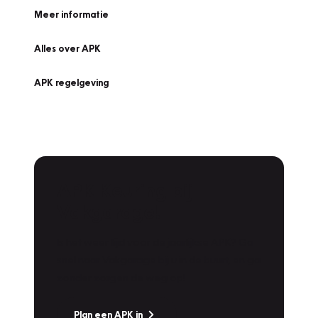
Meer informatie
Alles over APK
APK regelgeving
APK Keuring bij
Vakgarage!
Is het weer tijd voor de jaarlijkse APK? Ga
snel naar Vakgarage bij u in de buurt, en ga
zonder zorgen de weg op!
Plan een APK in