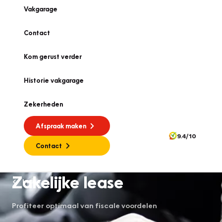
Vakgarage
Contact
Kom gerust verder
Historie vakgarage
Zekerheden
Afspraak maken
9.4/10
Contact
Zakelijke lease
Lease
Profiteer optimaal van fiscale voordelen