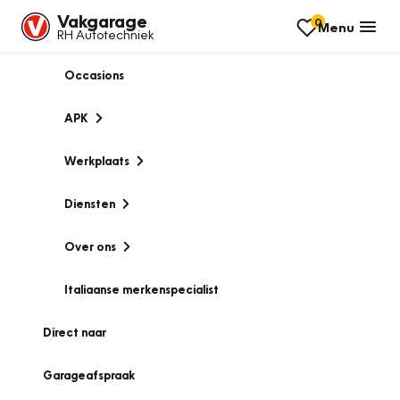
Vakgarage
0
Menu
RH Autotechniek
Occasions
APK
Werkplaats
Diensten
Over ons
Italiaanse merkenspecialist
Direct naar
Garageafspraak