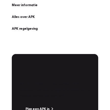
Meer informatie
Alles over APK
APK regelgeving
APK Keuring bij
Vakgarage!
Is het weer tijd voor de jaarlijkse APK? Ga
snel naar Vakgarage bij u in de buurt, en ga
zonder zorgen de weg op!
Plan een APK in