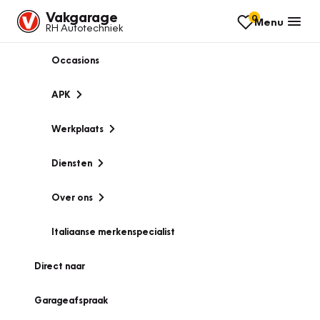
Vakgarage
0
Menu
RH Autotechniek
Occasions
APK
Werkplaats
Diensten
Over ons
Italiaanse merkenspecialist
Direct naar
Garageafspraak