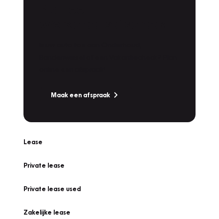
Plan een
Werkplaatsafspraak
Is uw auto toe aan Onderhoud,
Bandenwissel of een Vakantiecheck? Plan
online een afspraak!
Maak een afspraak
Lease
Private lease
Private lease used
Zakelijke lease