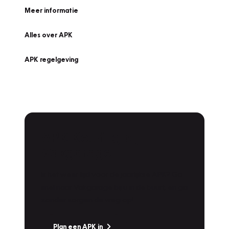
Meer informatie
Alles over APK
APK regelgeving
APK Keuring bij
Vakgarage!
Is het weer tijd voor de jaarlijkse APK? Ga
snel naar Vakgarage bij u in de buurt, en ga
zonder zorgen de weg op!
Plan een APK in