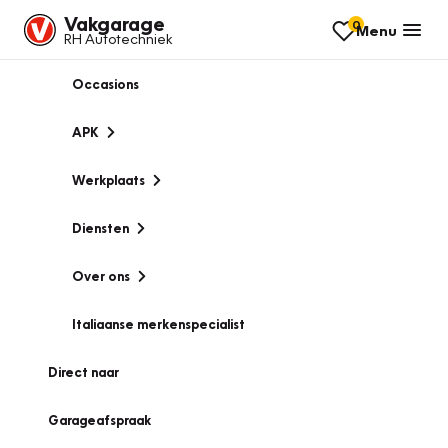
Vakgarage
0
Menu
RH Autotechniek
Occasions
APK
Werkplaats
Diensten
Over ons
Italiaanse merkenspecialist
Direct naar
Garageafspraak