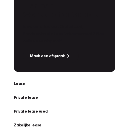
Plan een
Werkplaatsafspraak
Is uw auto toe aan Onderhoud,
Bandenwissel of een Vakantiecheck? Plan
online een afspraak!
Maak een afspraak
Lease
Private lease
Private lease used
Zakelijke lease