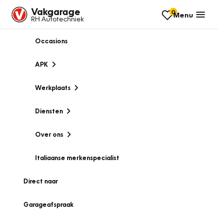
Vakgarage
0
Menu
RH Autotechniek
Occasions
APK
Werkplaats
Diensten
Over ons
Italiaanse merkenspecialist
Direct naar
Garageafspraak