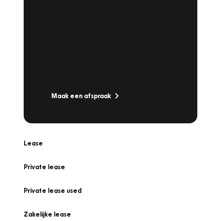
Plan een
Werkplaatsafspraak
Is uw auto toe aan Onderhoud,
Bandenwissel of een Vakantiecheck? Plan
online een afspraak!
Maak een afspraak
Lease
Private lease
Private lease used
Zakelijke lease