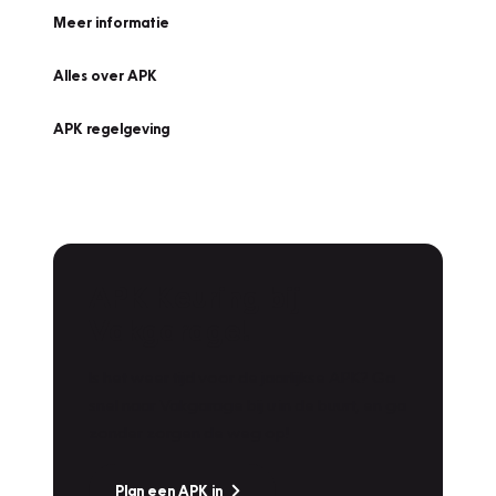
Meer informatie
Alles over APK
APK regelgeving
APK Keuring bij
Vakgarage!
Is het weer tijd voor de jaarlijkse APK? Ga
snel naar Vakgarage bij u in de buurt, en ga
zonder zorgen de weg op!
Plan een APK in