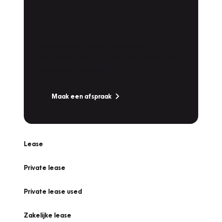
Plan een
Werkplaatsafspraak
Is uw auto toe aan Onderhoud,
Bandenwissel of een Vakantiecheck? Plan
online een afspraak!
Maak een afspraak
Lease
Private lease
Private lease used
Zakelijke lease