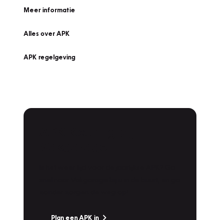
Meer informatie
Alles over APK
APK regelgeving
APK Keuring bij
Vakgarage!
Is het weer tijd voor de jaarlijkse APK? Ga
snel naar Vakgarage bij u in de buurt, en ga
zonder zorgen de weg op!
Plan een APK in