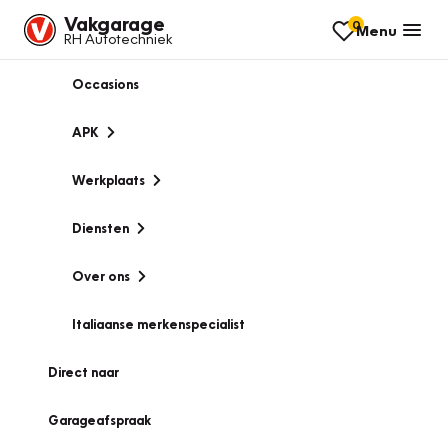
Vakgarage
0
Menu
RH Autotechniek
Occasions
APK
Werkplaats
Diensten
Over ons
Italiaanse merkenspecialist
Direct naar
Garageafspraak